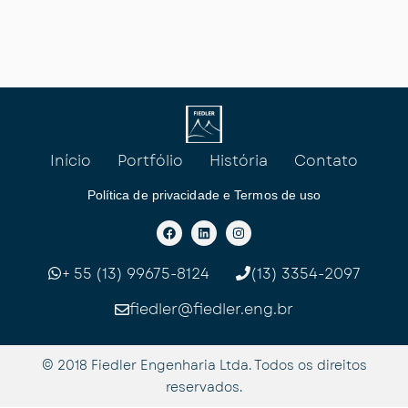
Início
Portfólio
História
Contato
Política de privacidade e Termos de uso
F
L
I
a
i
n
c
n
s
e
k
t
b
e
a
+ 55 (13) 99675-8124
(13) 3354-2097
o
d
g
o
i
r
k
n
a
fiedler@fiedler.eng.br
m
© 2018 Fiedler Engenharia Ltda. Todos os direitos
reservados.