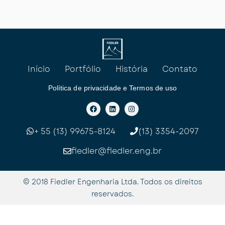
Início
Portfólio
História
Contato
Política de privacidade e Termos de uso
F
L
I
a
i
n
c
n
s
e
k
t
b
e
a
+ 55 (13) 99675-8124
(13) 3354-2097
o
d
g
o
i
r
k
n
a
fiedler@fiedler.eng.br
m
© 2018 Fiedler Engenharia Ltda. Todos os direitos
reservados.