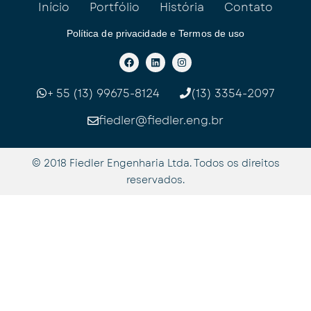
Início
Portfólio
História
Contato
Política de privacidade e Termos de uso
F
L
I
a
i
n
c
n
s
e
k
t
b
e
a
+ 55 (13) 99675-8124
(13) 3354-2097
o
d
g
o
i
r
k
n
a
fiedler@fiedler.eng.br
m
© 2018 Fiedler Engenharia Ltda. Todos os direitos
reservados.