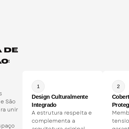
a de
o:
1
2
s
Design Culturalmente
Cobert
de São
Integrado
Proteg
ra unir
A estrutura respeita e
Memb
e
complementa a
tensi
espaço