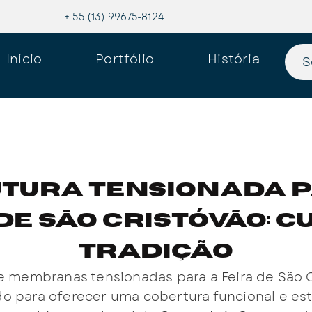
+ 55 (13) 99675-8124
Início
Portfólio
História
S
tura Tensionada 
de São Cristóvão: C
Tradição
e membranas tensionadas para a Feira de São C
do para oferecer uma cobertura funcional e es