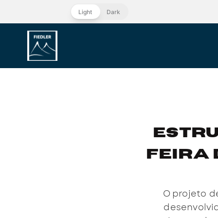
Light
Dark
Estru
Feira 
O projeto d
desenvolvi