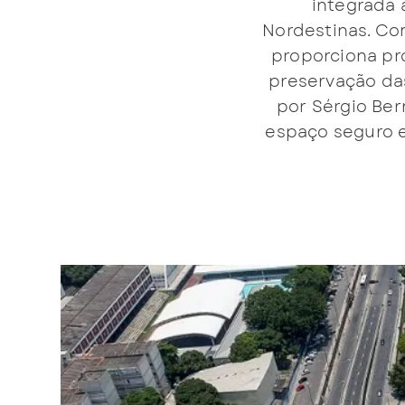
integrada 
Nordestinas. Co
proporciona pr
preservação das
por Sérgio Ber
espaço seguro e