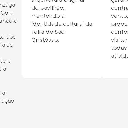
arquitetura original
garan
onzaga
do pavilhão,
contra
. Com
mantendo a
vento
mance e
identidade cultural da
propo
Feira de São
confo
to aos
Cristóvão.
visita
ia às
todas
ativid
tura
e a
 a
oração