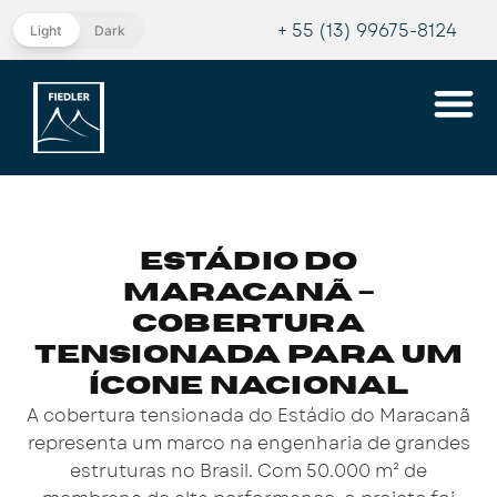
+ 55 (13) 99675-8124
Light
Dark
Estádio do
Maracanã –
Cobertura
Tensionada para um
Ícone Nacional
A cobertura tensionada do Estádio do Maracanã
representa um marco na engenharia de grandes
estruturas no Brasil. Com 50.000 m² de