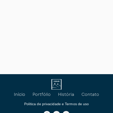
Início
Portfólio
História
Contato
Política de privacidade e Termos de uso
F
L
I