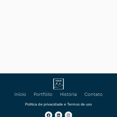
Início
Portfólio
História
Contato
Política de privacidade e Termos de uso
F
L
I
a
i
n