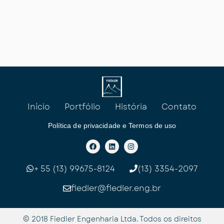
Início
Portfólio
História
Contato
Política de privacidade e Termos de uso
F
L
I
a
i
n
c
n
s
e
k
t
b
e
a
+ 55 (13) 99675-8124
(13) 3354-2097
o
d
g
o
i
r
k
n
a
fiedler@fiedler.eng.br
m
© 2018 Fiedler Engenharia Ltda. Todos os direitos